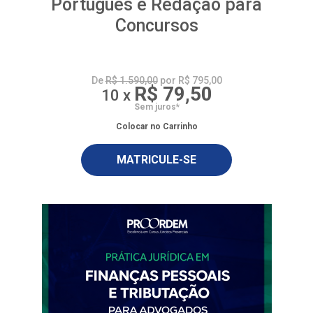
Português e Redação para
Concursos
De
R$ 1.590,00
por R$ 795,00
R$ 79,50
10 x
Sem juros*
Colocar no Carrinho
MATRICULE-SE